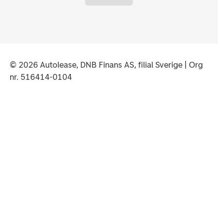
Autolease rekommenderar
© 2026 Autolease, DNB Finans AS, filial Sverige | Org
nr. 516414-0104
Nyhet
Årets bil